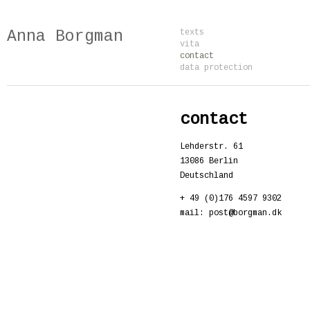
Anna Borgman
texts
vita
contact
data protection
contact
Lehderstr. 61
13086 Berlin
Deutschland
+ 49 (0)176 4597 9302
mail: post@borgman.dk