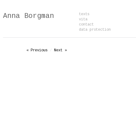
Anna Borgman
texts
vita
contact
data protection
« Previous
/
Next »