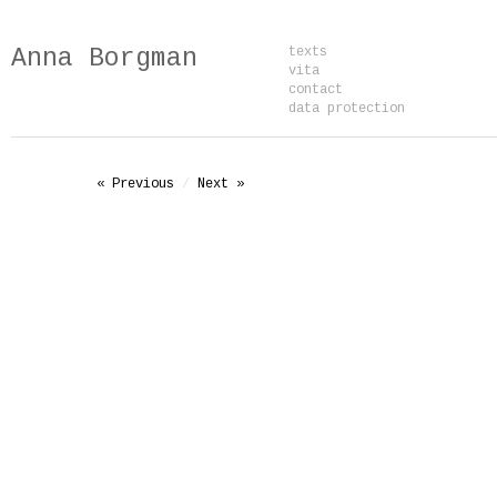
Anna Borgman
texts
vita
contact
data protection
« Previous
/
Next »